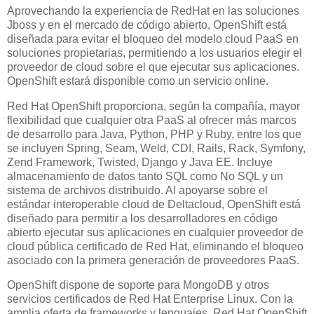
Aprovechando la experiencia de RedHat en las soluciones
Jboss y en el mercado de código abierto, OpenShift está
diseñada para evitar el bloqueo del modelo cloud PaaS en
soluciones propietarias, permitiendo a los usuarios elegir el
proveedor de cloud sobre el que ejecutar sus aplicaciones.
OpenShift estará disponible como un servicio online.
Red Hat OpenShift proporciona, según la compañía, mayor
flexibilidad que cualquier otra PaaS al ofrecer más marcos
de desarrollo para Java, Python, PHP y Ruby, entre los que
se incluyen Spring, Seam, Weld, CDI, Rails, Rack, Symfony,
Zend Framework, Twisted, Django y Java EE. Incluye
almacenamiento de datos tanto SQL como No SQL y un
sistema de archivos distribuido. Al apoyarse sobre el
estándar interoperable cloud de Deltacloud, OpenShift está
diseñado para permitir a los desarrolladores en código
abierto ejecutar sus aplicaciones en cualquier proveedor de
cloud pública certificado de Red Hat, eliminando el bloqueo
asociado con la primera generación de proveedores PaaS.
OpenShift dispone de soporte para MongoDB y otros
servicios certificados de Red Hat Enterprise Linux. Con la
amplia oferta de frameworks y lenguajes, Red Hat OpenShift