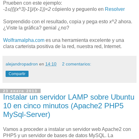
Prueben con este ejemplo:
-1≤((|(x^3)-1|)/(x-1))<2
cópienlo y peguenlo en
Resolver
Sorprendido con el resultado, copia y pega esto
x^2
ahora.
¿Viste la gráfica? genial ¿no?
Wolframalpha.com
es una herramienta excelente y una
clara carterista positiva de la red, nuestra red, Internet.
alejandropadron
en
14:10
2 comentarios:
Compartir
23 enero 2013
Instalar un servidor LAMP sobre Ubuntu
10 en cinco minutos (Apache2 PHP5
MySql-Server)
Vamos a proceder a instalar un servidor web Apache2 con
PHP5 y un servidor de bases de datos MySQL. La