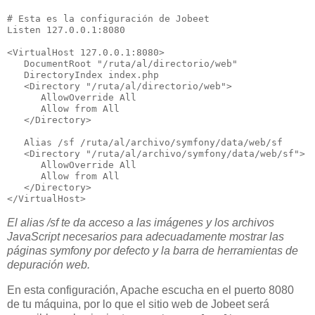
# Esta es la configuración de Jobeet

Listen 127.0.0.1:8080

<VirtualHost 127.0.0.1:8080>

   DocumentRoot "/ruta/al/directorio/web"

   DirectoryIndex index.php

   <Directory "/ruta/al/directorio/web">

      AllowOverride All

      Allow from All

   </Directory>

   Alias /sf /ruta/al/archivo/symfony/data/web/sf

   <Directory "/ruta/al/archivo/symfony/data/web/sf">

      AllowOverride All

      Allow from All

   </Directory>

</VirtualHost>
El alias /sf te da acceso a las imágenes y los archivos
JavaScript necesarios para adecuadamente mostrar las
páginas symfony por defecto y la barra de herramientas de
depuración web.
En esta configuración, Apache escucha en el puerto 8080
de tu máquina, por lo que el sitio web de Jobeet será