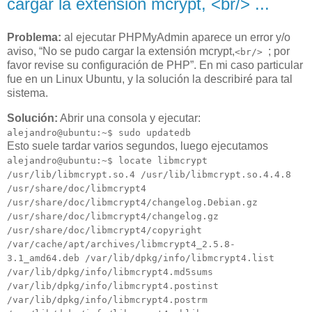
cargar la extensión mcrypt, <br/> ...
Problema:
al ejecutar PHPMyAdmin aparece un error y/o
aviso,
No se pudo cargar la extensión mcrypt,
; por
<br/>
favor revise su configuración de PHP
. En mi caso particular
fue en un Linux Ubuntu, y la solución la describiré para tal
sistema.
Solución:
Abrir una consola y ejecutar:
alejandro@ubuntu:~$ sudo updatedb
Esto suele tardar varios segundos, luego ejecutamos
alejandro@ubuntu:~$ locate libmcrypt
/usr/lib/libmcrypt.so.4 /usr/lib/libmcrypt.so.4.4.8
/usr/share/doc/libmcrypt4
/usr/share/doc/libmcrypt4/changelog.Debian.gz
/usr/share/doc/libmcrypt4/changelog.gz
/usr/share/doc/libmcrypt4/copyright
/var/cache/apt/archives/libmcrypt4_2.5.8-
3.1_amd64.deb /var/lib/dpkg/info/libmcrypt4.list
/var/lib/dpkg/info/libmcrypt4.md5sums
/var/lib/dpkg/info/libmcrypt4.postinst
/var/lib/dpkg/info/libmcrypt4.postrm