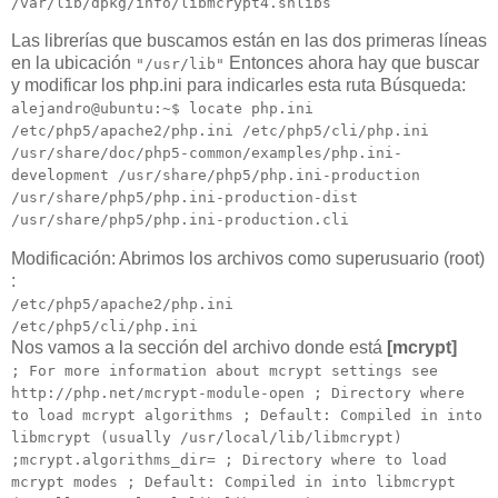
/var/lib/dpkg/info/libmcrypt4.shlibs
Las librerías que buscamos están en las dos primeras líneas
en la ubicación
Entonces ahora hay que buscar
"/usr/lib"
y modificar los php.ini para indicarles esta ruta Búsqueda:
alejandro@ubuntu:~$ locate php.ini
/etc/php5/apache2/php.ini /etc/php5/cli/php.ini
/usr/share/doc/php5-common/examples/php.ini-
development /usr/share/php5/php.ini-production
/usr/share/php5/php.ini-production-dist
/usr/share/php5/php.ini-production.cli
Modificación: Abrimos los archivos como superusuario (root)
:
/etc/php5/apache2/php.ini
/etc/php5/cli/php.ini
Nos vamos a la sección del archivo donde está
[mcrypt]
; For more information about mcrypt settings see
http://php.net/mcrypt-module-open ; Directory where
to load mcrypt algorithms ; Default: Compiled in into
libmcrypt (usually /usr/local/lib/libmcrypt)
;mcrypt.algorithms_dir= ; Directory where to load
mcrypt modes ; Default: Compiled in into libmcrypt