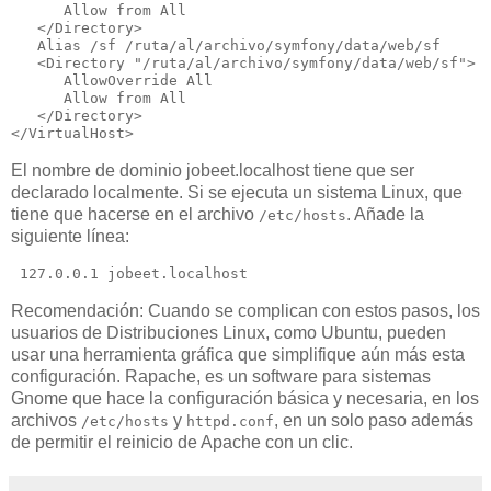
      Allow from All

   </Directory>

   Alias /sf /ruta/al/archivo/symfony/data/web/sf

   <Directory "/ruta/al/archivo/symfony/data/web/sf">

      AllowOverride All

      Allow from All

   </Directory>

El nombre de dominio jobeet.localhost tiene que ser
declarado localmente. Si se ejecuta un sistema Linux, que
tiene que hacerse en el archivo
. Añade la
/etc/hosts
siguiente línea:
 127.0.0.1 jobeet.localhost 
Recomendación: Cuando se complican con estos pasos, los
usuarios de Distribuciones Linux, como Ubuntu, pueden
usar una herramienta gráfica que simplifique aún más esta
configuración. Rapache, es un software para sistemas
Gnome que hace la configuración básica y necesaria, en los
archivos
y
, en un solo paso además
/etc/hosts
httpd.conf
de permitir el reinicio de Apache con un clic.