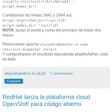
(usually /usr/local/lib/libmcrypt) ;
mcrypt.modes_dir=
Cambiamos las líneas 1841 y 1844 así;
mcrypt.algorithms_dir="/usr/lib"
mcrypt.modes_dir= "/usr/lib"
NOTA
: quitar el punto y coma del principio de estas dos
líneas
Reiniciamos apache
alejandro@ubuntu:~$ sudo
/etc/init.d/apache2 restart
Y comprobamos el resultado ejecutando phpMyAdmin, esto
es todo.
alejandropadron
en
14:25
7 comentarios:
Compartir
RedHat lanza la plataforma cloud
OpenShift para código abierto