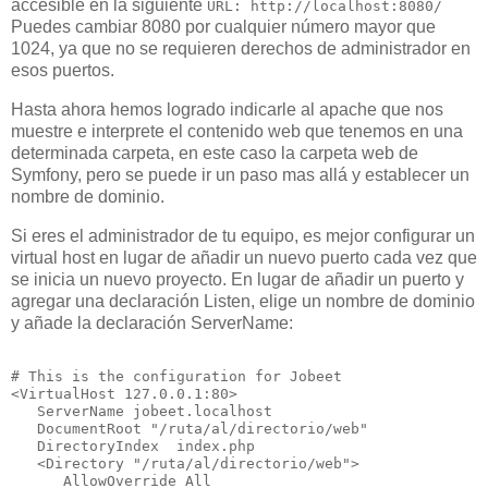
accesible en la siguiente
URL: http://localhost:8080/
Puedes cambiar 8080 por cualquier número mayor que
1024, ya que no se requieren derechos de administrador en
esos puertos.
Hasta ahora hemos logrado indicarle al apache que nos
muestre e interprete el contenido web que tenemos en una
determinada carpeta, en este caso la carpeta web de
Symfony, pero se puede ir un paso mas allá y establecer un
nombre de dominio.
Si eres el administrador de tu equipo, es mejor configurar un
virtual host en lugar de añadir un nuevo puerto cada vez que
se inicia un nuevo proyecto. En lugar de añadir un puerto y
agregar una declaración Listen, elige un nombre de dominio
y añade la declaración ServerName:
# This is the configuration for Jobeet

<VirtualHost 127.0.0.1:80>

   ServerName jobeet.localhost

   DocumentRoot "/ruta/al/directorio/web"

   DirectoryIndex  index.php

   <Directory "/ruta/al/directorio/web">

      AllowOverride All
