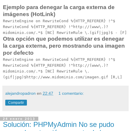
Ejemplo para denegar la carga externa de
imágenes (HotLink)
RewriteEngine on RewriteCond %{HTTP_REFERER} !^$
RewriteCond %{HTTP_REFERER} !^http://(www\.)?
midominio.com/.*$ [NC] RewriteRule \.(gif|jpg)$ - [F]
Otra opción que podemos utilizar es denegar
la carga externa, pero mostrando una imagen
por defecto
RewriteEngine on RewriteCond %{HTTP_REFERER} !^$
RewriteCond %{HTTP_REFERER} !^http://(www\.)?
midominio.com/.*$ [NC] RewriteRule \.
(gif|jpg)$http://www.midominio.com/imagen.gif [R,L]
alejandropadron
en
22:47
1 comentario:
Compartir
24 enero 2013
Solución: PHPMyAdmin No se pudo